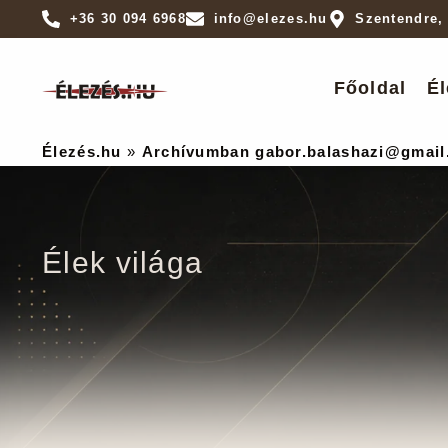
+36 30 094 6968
info@elezes.hu
Szentendre,
Főoldal
Él
Élezés.hu
»
Archívumban gabor.balashazi@gmail
Élek világa