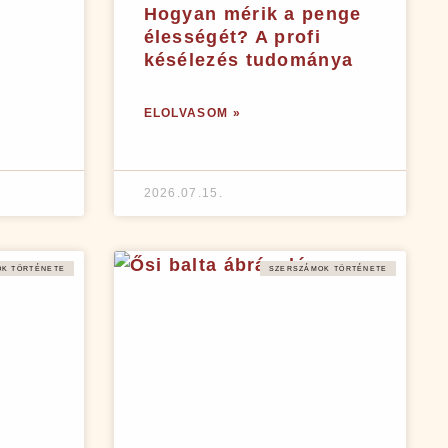
Hogyan mérik a penge
élességét? A profi
késélezés tudománya
ELOLVASOM »
2026.07.15.
K TÖRTÉNETE
SZERSZÁMOK TÖRTÉNETE