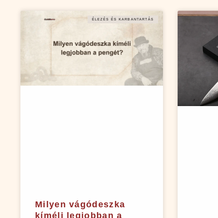
ÉLEZÉS ÉS KARBANTARTÁS
Milyen vágódeszka
kíméli legjobban a