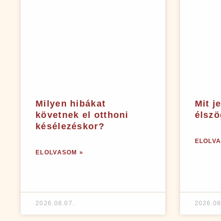
Milyen hibákat
Mit j
követnek el otthoni
élszö
késélezéskor?
ELOLVA
ELOLVASOM »
2026.08.07.
2026.08