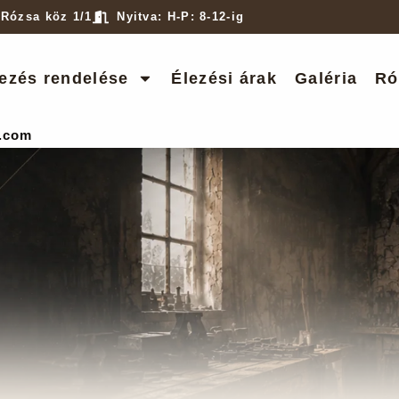
 Rózsa köz 1/1
Nyitva: H-P: 8-12-ig
ezés rendelése
Élezési árak
Galéria
Ró
.com