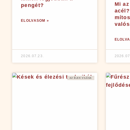
Mi az
pengét?
acél?
míto
ELOLVASOM »
való
ELOLVA
2026.07.23.
2026.07
AZ ÉLEK VILÁGA