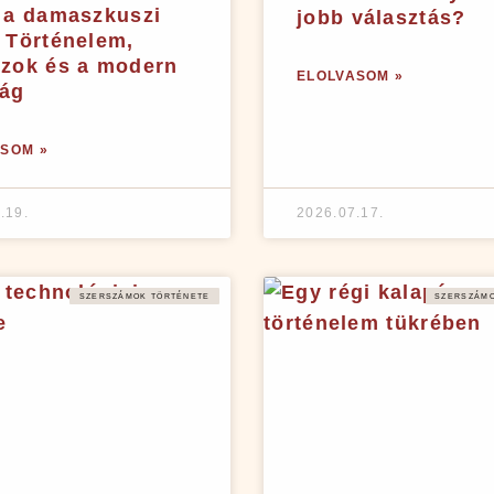
 a damaszkuszi
jobb választás?
 Történelem,
szok és a modern
ELOLVASOM »
ság
SOM »
.19.
2026.07.17.
SZERSZÁMOK TÖRTÉNETE
SZERSZÁMO