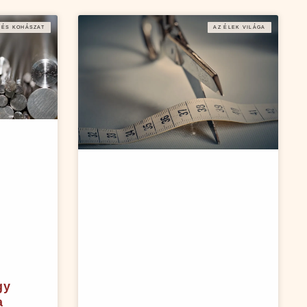
 ÉS KOHÁSZAT
AZ ÉLEK VILÁGA
gy
a