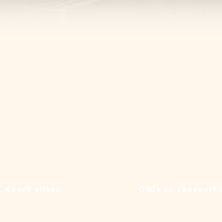
Kések világa
Ollók és vágóeszk