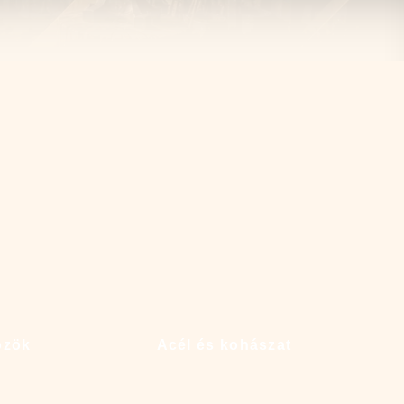
özök
Acél és kohászat