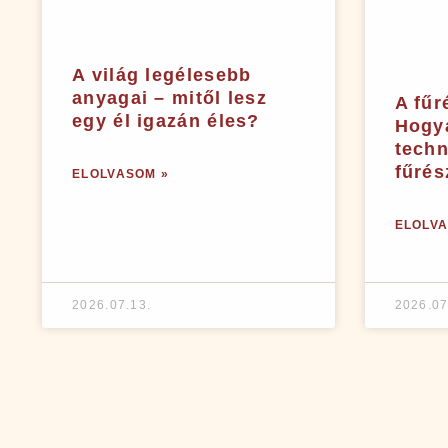
A világ legélesebb
anyagai – mitől lesz
A fűr
egy él igazán éles?
Hogya
techn
fűrés
ELOLVASOM »
ELOLVA
2026.07.13.
2026.07