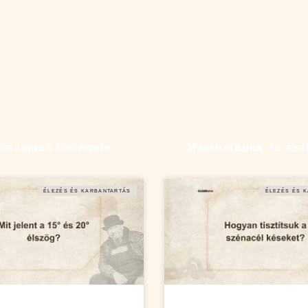
rszámok története
Mesterségek és sz
ÉLEZÉS ÉS KARBANTARTÁS
ÉLEZÉS ÉS 