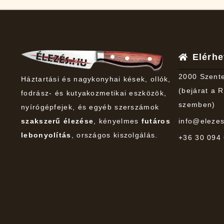
Elérh
2000 Szente
Háztartási és nagykonyhai kések, ollók,
(bejárat a R
fodrász- és kutyakozmetikai eszközök,
szemben)
nyírógépfejek, és egyéb szerszámok
szakszerű élezése
, kényelmes
futáros
info@eleze
lebonyolítás
, országos kiszolgálás.
+36 30 094