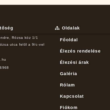
etőség
Oldalak
ndre, Rózsa köz 1/1
Főoldal
ózsa utca felől a 9/c-vel
Élezés rendelése
s.hu
Élezési árak
 6968
Galéria
Rólam
Kapcsolat
Fiókom