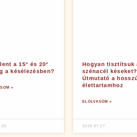
elent a 15° és 20°
Hogyan tisztítsuk 
g a késélezésben?
szénacél késeket
Útmutató a hossz
élettartamhoz
SOM »
ELOLVASOM »
.05.
2026.07.27.