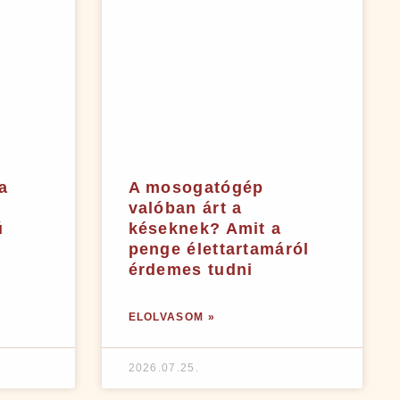
a
A mosogatógép
?
valóban árt a
ú
késeknek? Amit a
penge élettartamáról
érdemes tudni
ELOLVASOM »
2026.07.25.