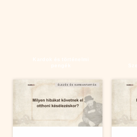
Kardok és történelmi
pengék
Sze
ÉLEZÉS ÉS KARBANTARTÁS