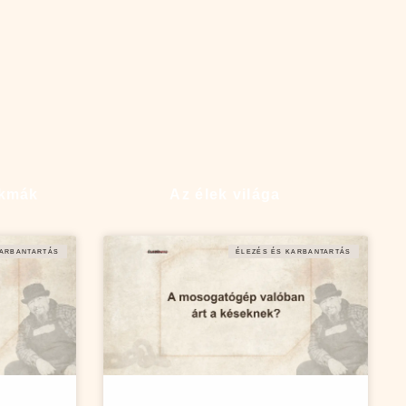
akmák
Az élek világa
KARBANTARTÁS
ÉLEZÉS ÉS KARBANTARTÁS