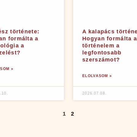
ész története:
A kalapács történe
n formálta a
Hogyan formálta 
ológia a
történelem a
zelést?
legfontosabb
szerszámot?
SOM »
ELOLVASOM »
.10.
2026.07.08.
1
2