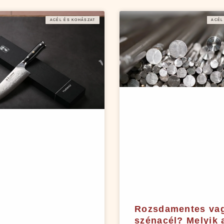
ACÉL ÉS KOHÁSZAT
ACÉL
Rozsdamentes va
szénacél? Melyik 