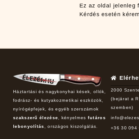
Ez az oldal jelenleg 
Kérdés esetén kérem
Elérh
2000 Szente
Háztartási és nagykonyhai kések, ollók,
(bejárat a R
fodrász- és kutyakozmetikai eszközök,
szemben)
nyírógépfejek, és egyéb szerszámok
szakszerű élezése
, kényelmes
futáros
info@eleze
lebonyolítás
, országos kiszolgálás.
+36 30 094