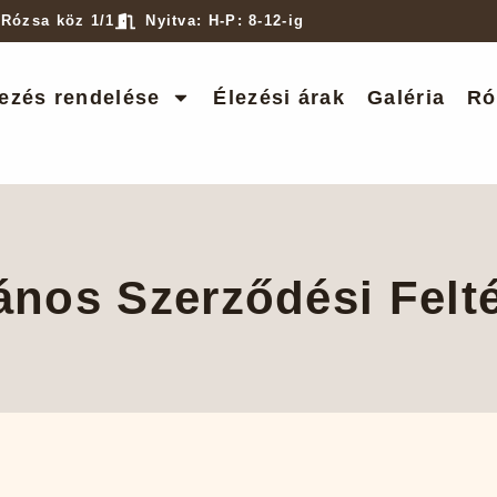
 Rózsa köz 1/1
Nyitva: H-P: 8-12-ig
ezés rendelése
Élezési árak
Galéria
Ró
ános Szerződési Felt