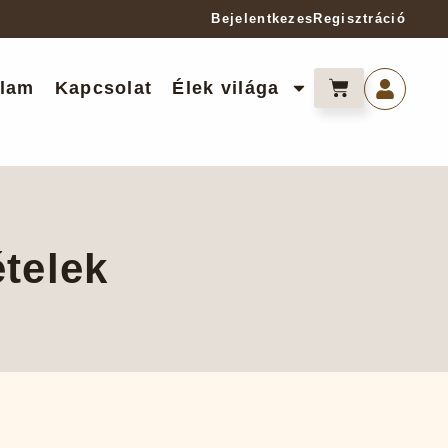
Bejelentkezes
Regisztráció
lam
Kapcsolat
Élek világa
ételek