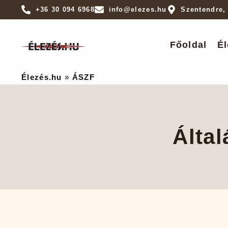
+36 30 094 6968
info@elezes.hu
Szentendre,
Főoldal
Él
Élezés.hu
»
ÁSZF
Által