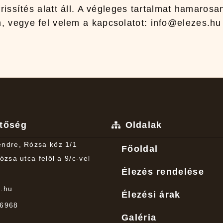
frissítés alatt áll. A végleges tartalmat hamaros
, vegye fel velem a kapcsolatot: info@elezes.hu
etőség
Oldalak
ndre, Rózsa köz 1/1
Főoldal
ózsa utca felől a 9/c-vel
Élezés rendelése
s.hu
Élezési árak
 6968
Galéria