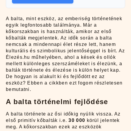
A balta, mint eszköz, az emberiség történetének
egyik legfontosabb találmánya. Már a
kőkorszakban is használták, amikor az első
kőbalták megjelentek. Az idők során a balta
nemcsak a mindennapi élet része lett, hanem
kulturális és szimbolikus jelentőséggel is bírt. Az
Élezés.hu műhelyében, ahol a kések és ollók
mellett különleges szerszáméleket is élezünk, a
balták története és élezése is külön helyet kap.
De hogyan is alakult ki és fejlődött ez az
eszköz? Ebben a cikkben ezt fogom részletesen
bemutatni.
A balta történelmi fejlődése
A balta története az ősi időkig nyúlik vissza. Az
első primitív kőbalták i.e.
30 000
körül jelentek
meg. A kőkorszakban ezek az eszközök