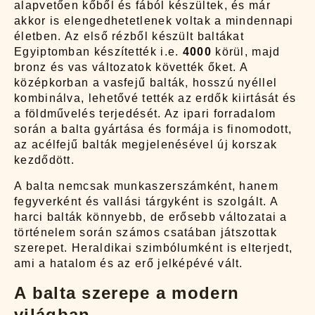
alapvetően kőből és fából készültek, és már
akkor is elengedhetetlenek voltak a mindennapi
életben. Az első rézből készült baltákat
Egyiptomban készítették i.e.
4000
körül, majd
bronz és vas változatok követték őket. A
középkorban a vasfejű balták, hosszú nyéllel
kombinálva, lehetővé tették az erdők kiirtását és
a földművelés terjedését. Az ipari forradalom
során a balta gyártása és formája is finomodott,
az acélfejű balták megjelenésével új korszak
kezdődött.
A balta nemcsak munkaszerszámként, hanem
fegyverként és vallási tárgyként is szolgált. A
harci balták könnyebb, de erősebb változatai a
történelem során számos csatában játszottak
szerepet. Heraldikai szimbólumként is elterjedt,
ami a hatalom és az erő jelképévé vált.
A balta szerepe a modern
világban