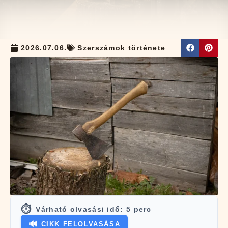
2026.07.06.
Szerszámok története
⏱️
Várható olvasási idő:
5
perc
🔊
CIKK FELOLVASÁSA