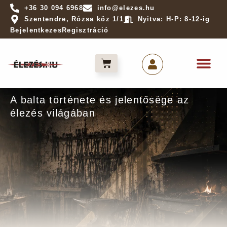
+36 30 094 6968
info@elezes.hu
Szentendre, Rózsa köz 1/1
Nyitva: H-P: 8-12-ig
Bejelentkezes
Regisztráció
Élezés ren
Élek világa
A balta története és jelentősége az
élezés világában