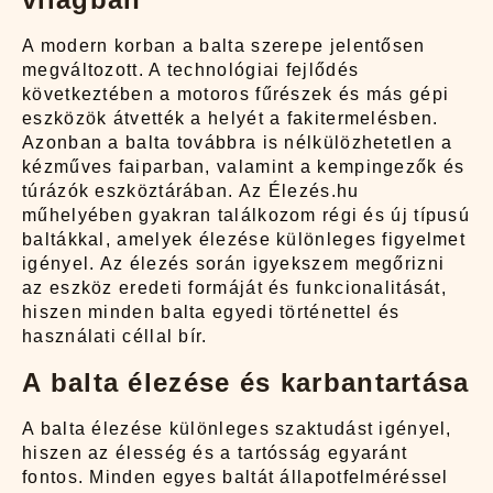
A modern korban a balta szerepe jelentősen
megváltozott. A technológiai fejlődés
következtében a motoros fűrészek és más gépi
eszközök átvették a helyét a fakitermelésben.
Azonban a balta továbbra is nélkülözhetetlen a
kézműves faiparban, valamint a kempingezők és
túrázók eszköztárában. Az Élezés.hu
műhelyében gyakran találkozom régi és új típusú
baltákkal, amelyek élezése különleges figyelmet
igényel. Az élezés során igyekszem megőrizni
az eszköz eredeti formáját és funkcionalitását,
hiszen minden balta egyedi történettel és
használati céllal bír.
A balta élezése és karbantartása
A balta élezése különleges szaktudást igényel,
hiszen az élesség és a tartósság egyaránt
fontos. Minden egyes baltát állapotfelméréssel