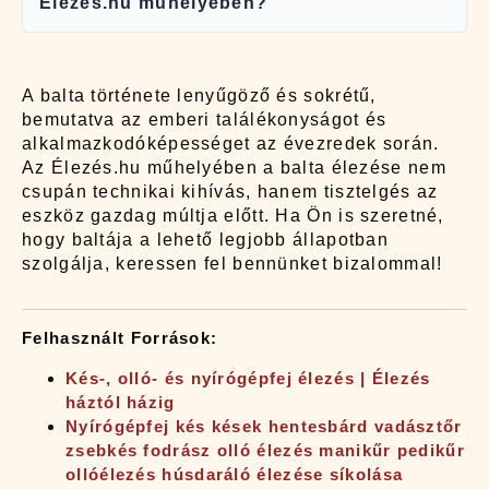
Élezés.hu műhelyében?
A balta története lenyűgöző és sokrétű,
bemutatva az emberi találékonyságot és
alkalmazkodóképességet az évezredek során.
Az Élezés.hu műhelyében a balta élezése nem
csupán technikai kihívás, hanem tisztelgés az
eszköz gazdag múltja előtt. Ha Ön is szeretné,
hogy baltája a lehető legjobb állapotban
szolgálja, keressen fel bennünket bizalommal!
Felhasznált Források:
Kés-, olló- és nyírógépfej élezés | Élezés
háztól házig
Nyírógépfej kés kések hentesbárd vadásztőr
zsebkés fodrász olló élezés manikűr pedikűr
ollóélezés húsdaráló élezése síkolása