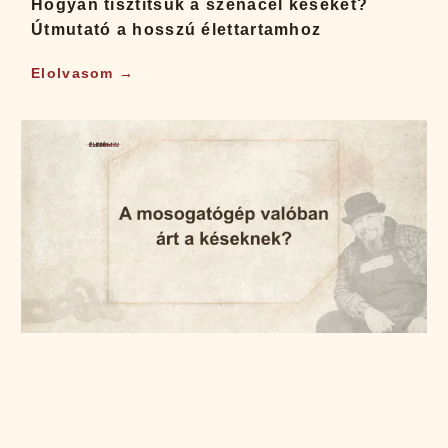
Hogyan tisztítsuk a szénacél késeket?
Útmutató a hosszú élettartamhoz
Elolvasom →