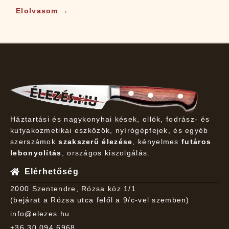
Elolvasom →
Háztartási és nagykonyhai kések, ollók, fodrász- és
kutyakozmetikai eszközök, nyírógépfejek, és egyéb
szerszámok
szakszerű élezése
, kényelmes
futáros
lebonyolítás
, országos kiszolgálás.
Elérhetőség
2000 Szentendre, Rózsa köz 1/1
(bejárat a Rózsa utca felől a 9/c-vel szemben)
info@elezes.hu
+36 30 094 6968