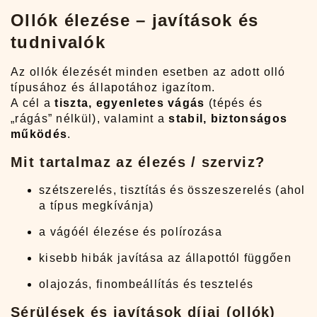
Ollók élezése – javítások és
tudnivalók
Az ollók élezését minden esetben az adott olló
típusához és állapotához igazítom.
A cél a
tiszta, egyenletes vágás
(tépés és
„rágás” nélkül), valamint a
stabil, biztonságos
működés
.
Mit tartalmaz az élezés / szerviz?
szétszerelés, tisztítás és összeszerelés (ahol
a típus megkívánja)
a vágóél élezése és polírozása
kisebb hibák javítása az állapottól függően
olajozás, finombeállítás és tesztelés
Sérülések és javítások díjai (ollók)