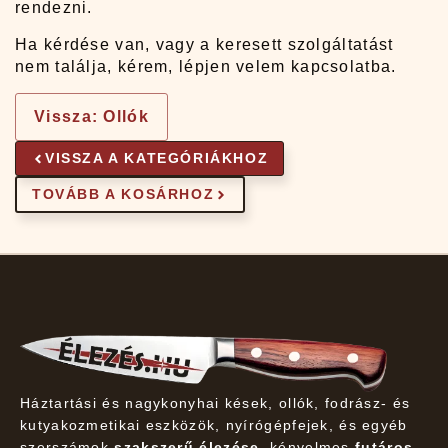
rendezni.
Ha kérdése van, vagy a keresett szolgáltatást
nem találja, kérem, lépjen velem kapcsolatba.
Vissza: Ollók
VISSZA A KATEGÓRIÁKHOZ
TOVÁBB A KOSÁRHOZ
Háztartási és nagykonyhai kések, ollók, fodrász- és
kutyakozmetikai eszközök, nyírógépfejek, és egyéb
szerszámok
szakszerű élezése
, kényelmes
futáros