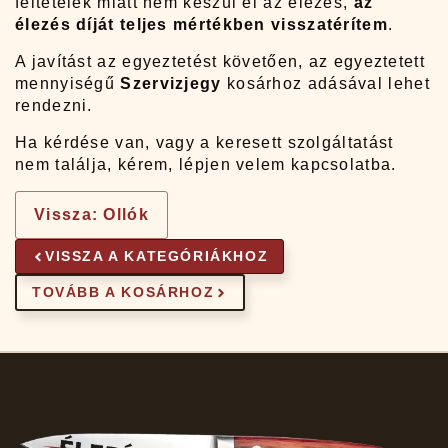
feltételek miatt nem készül el az élezés,
az
élezés díját teljes mértékben visszatérítem
.
A javítást az egyeztetést követően, az egyeztetett
mennyiségű
Szervizjegy
kosárhoz adásával lehet
rendezni.
Ha kérdése van, vagy a keresett szolgáltatást
nem találja, kérem, lépjen velem kapcsolatba.
Vissza: Ollók
VISSZA A KATEGÓRIÁKHOZ
TOVÁBB A KOSÁRHOZ