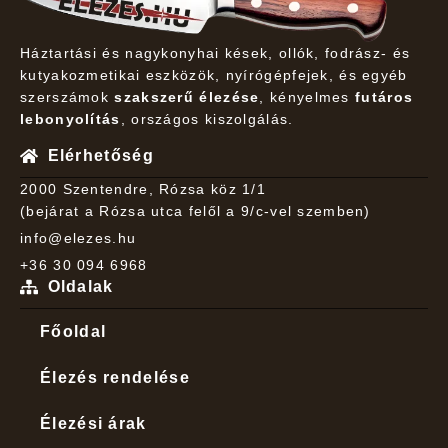
Háztartási és nagykonyhai kések, ollók, fodrász- és
kutyakozmetikai eszközök, nyírógépfejek, és egyéb
szerszámok
szakszerű élezése
, kényelmes
futáros
lebonyolítás
, országos kiszolgálás.
Elérhetőség
2000 Szentendre, Rózsa köz 1/1
(bejárat a Rózsa utca felől a 9/c-vel szemben)
info@elezes.hu
+36 30 094 6968
Oldalak
Főoldal
Élezés rendelése
Élezési árak