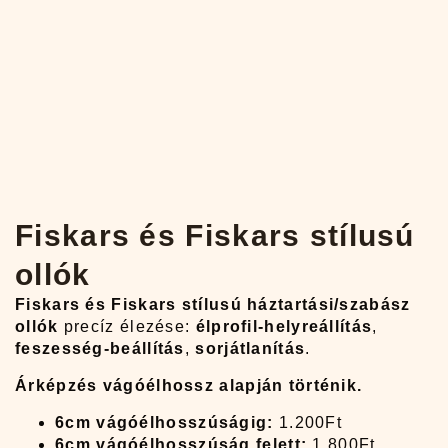
Fiskars és Fiskars stílusú
ollók
Fiskars és Fiskars stílusú háztartási/szabász
ollók
precíz élezése:
élprofil-helyreállítás
,
feszesség-beállítás
,
sorjátlanítás
.
Árképzés vágóélhossz alapján történik.
6cm vágóélhosszúságig:
1.200Ft
6cm vágóélhosszúság felett:
1.800Ft