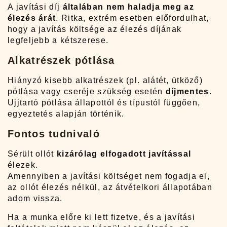
A javítási díj
általában nem haladja meg az
élezés árát
. Ritka, extrém esetben előfordulhat,
hogy a javítás költsége az élezés díjának
legfeljebb a kétszerese.
Alkatrészek pótlása
Hiányzó kisebb alkatrészek (pl. alátét, ütköző)
pótlása vagy cseréje szükség esetén
díjmentes
.
Ujjtartó pótlása állapottól és típustól függően,
egyeztetés alapján történik.
Fontos tudnivaló
Sérült ollót
kizárólag elfogadott javítással
élezek.
Amennyiben a javítási költséget nem fogadja el,
az ollót élezés nélkül, az átvételkori állapotában
adom vissza.
Ha a munka előre ki lett fizetve, és a javítási