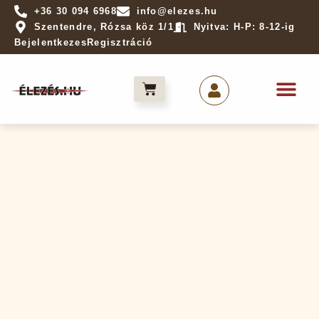
+36 30 094 6968
info@elezes.hu
Szentendre, Rózsa köz 1/1
Nyitva: H-P: 8-12-ig
Bejelentkezes
Regisztráció
Élezés ren
Élek világa