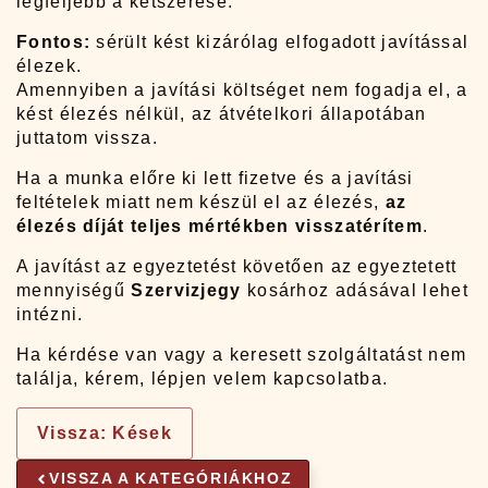
legfeljebb a kétszerese.
Fontos:
sérült kést kizárólag elfogadott javítással
élezek.
Amennyiben a javítási költséget nem fogadja el, a
kést élezés nélkül, az átvételkori állapotában
juttatom vissza.
Ha a munka előre ki lett fizetve és a javítási
feltételek miatt nem készül el az élezés,
az
élezés díját teljes mértékben visszatérítem
.
A javítást az egyeztetést követően az egyeztetett
mennyiségű
Szervizjegy
kosárhoz adásával lehet
intézni.
Ha kérdése van vagy a keresett szolgáltatást nem
találja, kérem, lépjen velem kapcsolatba.
Vissza: Kések
VISSZA A KATEGÓRIÁKHOZ