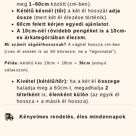
meg
1–60cm
között (cm-ben).
Kétélű késnél (tőr)
a két él hosszát
adja
össze
(mert két él élezése történik).
60cm felett kérjen egyedi ajánlatot
.
A 10cm-nél rövidebb pengéket is a 10cm-
es árkategóriában élezem.
Mi számít vágóélhossznak?
A vágóél hossza cm-ben
(íves él esetén is az élt kövesse, ne a “légvonalat”).
Példa:
kétélű kés 18cm + 18cm =
36cm
(ennyit
válasszon).
Kivétel (kétélű/tőr):
ha a két él
összege
haladja meg a 60cm-t, megadhatja
2
tételként
is,
élenként külön
(az egyik él
hossza + a másik él hossza).
Kényelmes rendelés, éles mindennapok