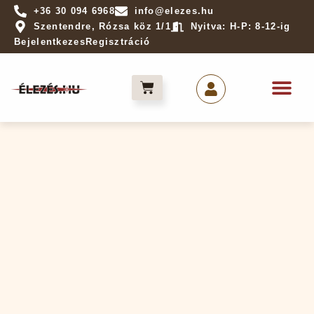
+36 30 094 6968
info@elezes.hu
Szentendre, Rózsa köz 1/1
Nyitva: H-P: 8-12-ig
Bejelentkezes
Regisztráció
Élezés ren
Élek világa