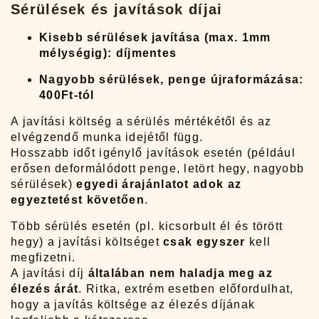
Sérülések és javítások díjai
Kisebb sérülések javítása (max. 1mm
mélységig): díjmentes
Nagyobb sérülések, penge újraformázása:
400Ft-tól
A javítási költség a sérülés mértékétől és az
elvégzendő munka idejétől függ.
Hosszabb időt igénylő javítások esetén (például
erősen deformálódott penge, letört hegy, nagyobb
sérülések)
egyedi árajánlatot adok az
egyeztetést követően
.
Több sérülés esetén (pl. kicsorbult él és törött
hegy) a javítási költséget
csak egyszer
kell
megfizetni.
A javítási díj
általában nem haladja meg az
élezés árát
. Ritka, extrém esetben előfordulhat,
hogy a javítás költsége az élezés díjának