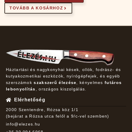
TOVÁBB A KOSÁRHOZ
Háztartási és nagykonyhai kések, ollók, fodrász- és
kutyakozmetikai eszközök, nyírógépfejek, és egyéb
szerszámok
szakszerű élezése
, kényelmes
futáros
lebonyolítás
, országos kiszolgálás.
Elérhetőség
2000 Szentendre, Rózsa köz 1/1
(bejárat a Rózsa utca felől a 9/c-vel szemben)
info@elezes.hu
+36 30 094 6968